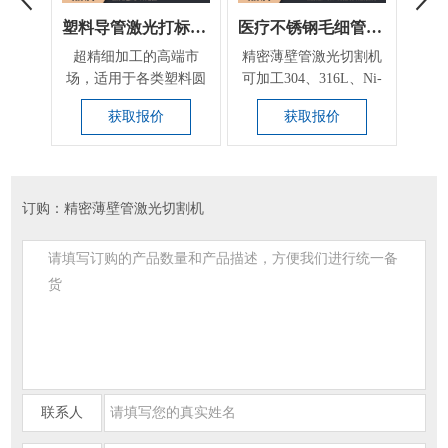
塑料导管激光打标设备
医疗不锈钢毛细管激光切割打孔开槽设备
超精细加工的高端市
精密薄壁管激光切割机
可用
场，适用于各类塑料圆
可加工304、316L、Ni-
料（
管的精细雕刻、旋转打
Ti、Al、镍钛合金...
打孔
获取报价
获取报价
标...
订购：精密薄壁管激光切割机
联系人