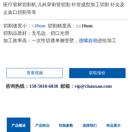
医疗管材切割机 儿科穿刺管切割 针管成型加工切割 针尖及
止血口切割等等
切割缝宽小：
<20um
切割精度高：
≤±
10um
切割品质好：无毛边、切口光滑
加工效率高：一次性切透单侧管壁，
连续自动
进给加工
查看视频
获取报价
咨询热线：
158-5010-6838
邮箱：
vip@chanxan.com
产品概述
产品特点
性能参数
选择我们
样品展示