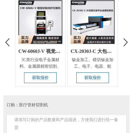
CW-6060J-V 视觉识别光纤切割机
CX-2030J-C 大包围交换平台金属切割机
3C类行业电子金属材
钣金加工、模切钣金加
主要
料、金属膜精密切割、
工、电子、电器、航
割，
镂空；金属电子零配件
空、航天、机械、电
薄
获取报价
获取报价
的...
梯、...
订购：医疗管材切割机