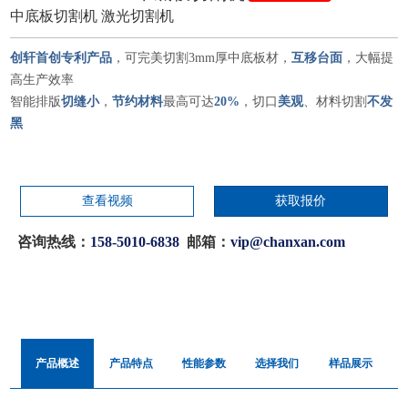
中底板切割机 激光切割机
创轩首创专利产品
，可完美切割3mm厚中底板材，
互移台面
，大幅提
高生产效率
智能排版
切缝小
，
节约材料
最高可达
20%
，切口
美观
、材料切割
不发
黑
查看视频
获取报价
咨询热线：
158-5010-6838
邮箱：
vip@chanxan.com
产品概述
产品特点
性能参数
选择我们
样品展示