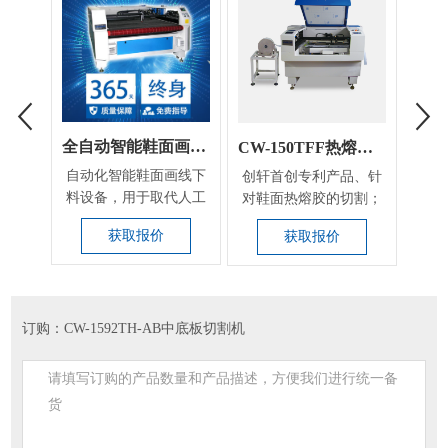
全自动智能鞋面画线下料一体机
CW-150TFF热熔胶切割机
自动化智能鞋面画线下
创轩首创专利产品、针
创轩
料设备，用于取代人工
对鞋面热熔胶的切割；
家技
画线（手工用银笔在
解决热熔胶的边口及
厚
获取报价
获取报价
鞋...
不...
订购：CW-1592TH-AB中底板切割机