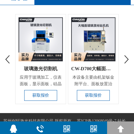
玻璃激光切割机
CW-D700大幅面玻璃激光钻孔机
应用于玻璃加工，仪表
本设备主要由机架钣金
应用
面板，显示面板，硅晶
附平台、面板放置治
玻璃
片加工，手表，耐磨
具、激光系统、人工卸
载
获取报价
获取报价
屏...
料...
苏州创轩激光科技有限公司 版权所有
苏ICP备12068049号-7
站长
QQ:506793437