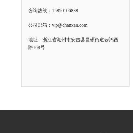
咨询热线：15850106838
公司邮箱：vip@chanxan.com
地址：浙江省湖州市安吉县昌硕街道云鸿西
路168号