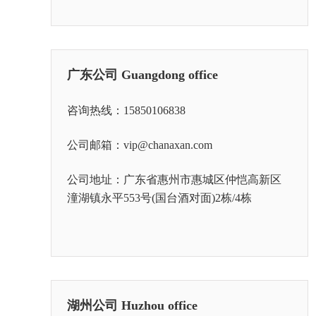
广东公司 Guangdong office
咨询热线：15850106838
公司邮箱：vip@chanaxan.com
公司地址：广东省惠州市惠城区仲恺高新区
潼湖镇永平553号(国台酒对面)2栋/4栋
湖州公司 Huzhou office