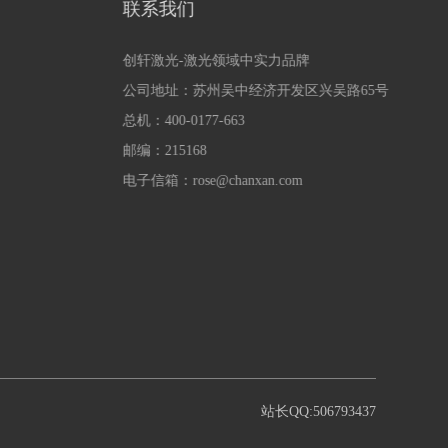
联系我们
创轩激光-激光领域中实力品牌
公司地址：苏州吴中经济开发区兴吴路65号
总机：400-0177-663
邮编：215168
电子信箱：rose@chanxan.com
站长QQ:506793437