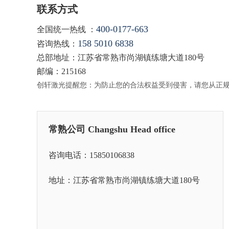
联系方式
400-0177-663
全国统一热线 ：
158 5010 6838
咨询热线：
总部地址：江苏省常熟市尚湖镇练塘大道180号
邮编：215168
创轩激光提醒您：为防止您的合法权益受到侵害，请您从正
常熟公司 Changshu Head office
咨询电话：15850106838
地址：江苏省常熟市尚湖镇练塘大道180号