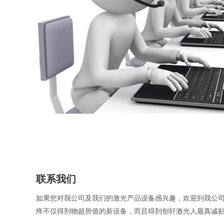
联系我们
如果您对我公司及我们的激光产品设备感兴趣，欢迎到我公
终不仅得到物超所值的新设备，而且得到创轩激光人最真诚