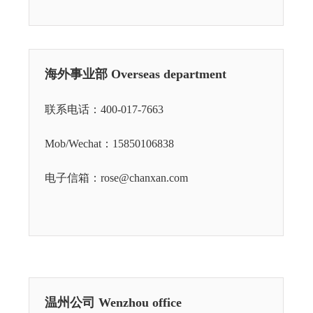
海外事业部 Overseas department
联系电话：
400-017-7663
Mob/Wechat：
15850106838
电子信箱：rose@chanxan.com
温州公司 Wenzhou office