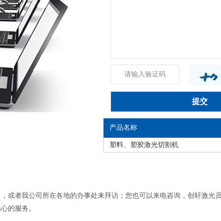
产品名称
塑料、塑胶激光切割机
司，或者我公司所在各地的办事处来拜访；您也可以来电咨询，创轩激光
贴心的服务。