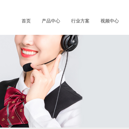
首页
产品中心
行业方案
视频中心